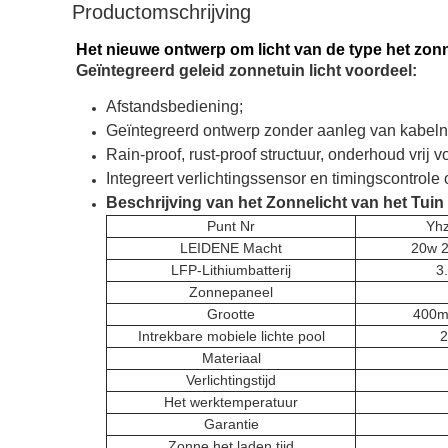
Productomschrijving
Het nieuwe ontwerp om licht van de type het zonn
Geïntegreerd geleid zonnetuin licht voordeel:
Afstandsbediening;
Geïntegreerd ontwerp zonder aanleg van kabeln
Rain-proof, rust-proof structuur, onderhoud vrij v
Integreert verlichtingssensor en timingscontrole
Beschrijving van het Zonnelicht van het Tuin
Punt Nr
Yh
LEIDENE Macht
20w 
LFP-Lithiumbatterij
3
Zonnepaneel
Grootte
400m
Intrekbare mobiele lichte pool
2
Materiaal
Verlichtingstijd
Het werktemperatuur
Garantie
Zonne het laden tijd