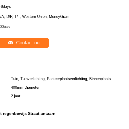
-8days
/A, D/P, T/T, Western Union, MoneyGram
00pcs
Contact nu
Tuin, Tuinverlichting, Parkeerplaatsverlichting, Binnenplaats
400mm Diameter
2 jaar
 regenbewijs Straatlantaarn