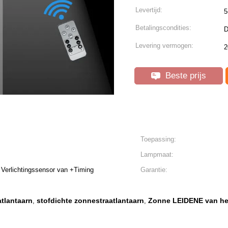
Levertijd:
5
Betalingscondities:
D
Levering vermogen:
2
Beste prijs
Toepassing:
Lampmaat:
 Verlichtingssensor van +Timing
Garantie:
atlantaarn
stofdichte zonnestraatlantaarn
Zonne LEIDENE van het
,
,