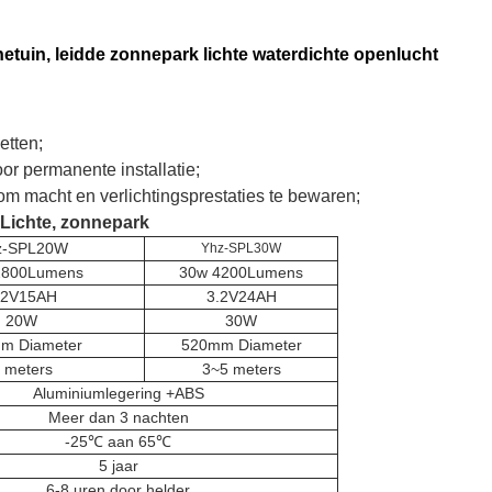
etuin, leidde zonnepark lichte waterdichte openlucht
etten;
oor permanente installatie;
 om macht en verlichtingsprestaties te bewaren;
 Lichte, zonnepark
z-SPL20W
Yhz-SPL30W
2800Lumens
30w 4200Lumens
.2V15AH
3.2V24AH
20W
30W
m Diameter
520mm Diameter
 meters
3~5 meters
Aluminiumlegering +ABS
Meer dan 3 nachten
-25℃ aan 65℃
5 jaar
6-8 uren door helder