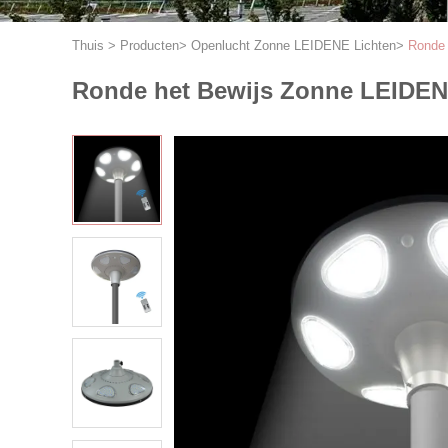
Thuis
>
Producten
>
Openlucht Zonne LEIDENE Lichten
>
Ronde 
Ronde het Bewijs Zonne LEIDENE