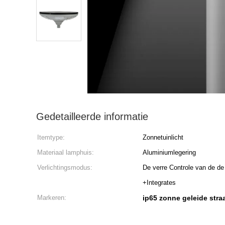
Gedetailleerde informatie
Itemtype:
Zonnetuinlicht
Materiaal lamphuis:
Aluminiumlegering
Verlichtingsmodus:
De verre Controle van de de
+Integrates
Markeren:
ip65 zonne geleide stra