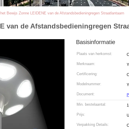
het Bewijs Zonne LEIDENE van de Afstandsbedieningregen Straatlantaarn
 van de Afstandsbedieningregen Straa
Basisinformatie
Plaats van herkomst:
C
Merknaam:
Y
Certificering:
C
Modelnummer:
Y
Document:
P
Min. bestelaantal:
1
Prijs:
U
Verpakking Details:
C