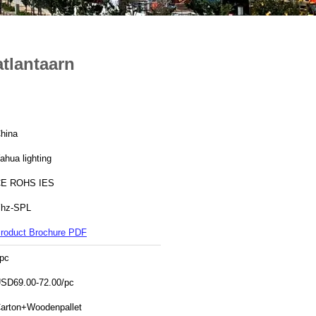
tlantaarn
hina
ahua lighting
E ROHS IES
hz-SPL
roduct Brochure PDF
pc
SD69.00-72.00/pc
arton+Woodenpallet