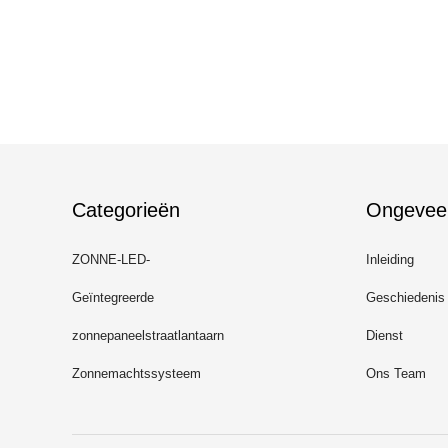
Categorieën
Ongevee
ZONNE-LED-
Inleiding
STRAATLANTAARN
Geïntegreerde
Geschiedenis
Zonnestraatlantaarn
zonnepaneelstraatlantaarn
Dienst
Zonnemachtssysteem
Ons Team