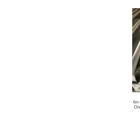
6m 
On
Staalstr
Lamp