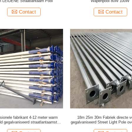
 LEIDENE Straatlantaarn Pool
Wapenpool 80W 100W
Contact
Contact
sionele fabrikant 4-12 meter warm
18m 25m 30m Fabriek directe v
d gegalvaniseerd straatlantaarnstaaf
gegalvaniseerd Street Light Pole ov
kel of dubbel arm beschikbaar
licht paal voetbal led licht stadion v
paal