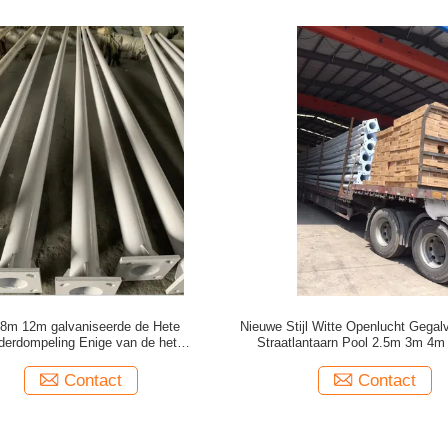
8m 12m galvaniseerde de Hete
Nieuwe Stijl Witte Openlucht Gegal
derdompeling Enige van de het
Straatlantaarn Pool 2.5m 3m 4
aatlantaarn van het Wapenmetaal de
Gegoten Aluminiumstraatlantaar
post van Pool met Fabrieksprijs
Contact
Contact