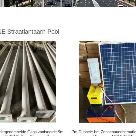
E Straatlantaarn Pool
dergedompelde Gegalvaniseerde 9m
7m Dubbele het Zonnepaneelstraatla