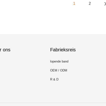
1
2
r ons
Fabrieksreis
lopende band
OEM / ODM
R & D