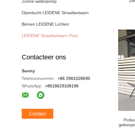
10m
Zonne waterpomp
Openlucht LEIDENE Straatlantaarn
Binnen LEIDENE Lichten
LEIDENE Straatlantaarn Pool
Contacteer ons
Sunny
Telefoonnummer :
+86 2981028690
WhatsApp :
+8618629108196
Contact
Profes
gedompel
en