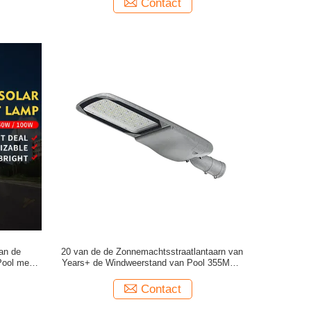
Contact
an de
20 van de de Zonnemachtsstraatlantaarn van
Pool met
Years+ de Windweerstand van Pool 355MPA
100 - 180 Km/H
Contact