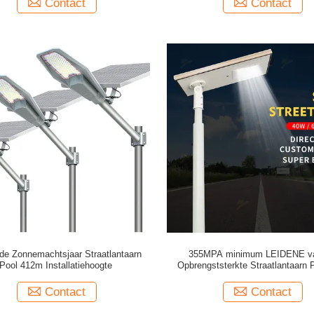
Contact
Contact
de Zonnemachtsjaar Straatlantaarn
355MPA minimum LEIDENE v
Pool 412m Installatiehoogte
Opbrengststerkte Straatlantaarn 
Binnenflensverbinding
Contact
Contact