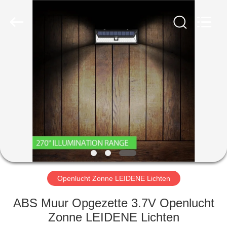
Yahua
Lighting
Electric
Equipment
Co.,
Ltd..
All
Rights
HUIS
Reserved.
PRODUCTEN
ONGEVEER
ONS
FABRIEKSREIS
Openlucht Zonne LEIDENE Lichten
KWALITEITSCONTROLE
ABS Muur Opgezette 3.7V Openlucht
Zonne LEIDENE Lichten