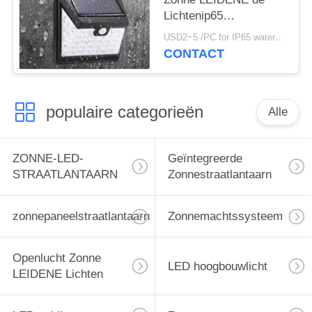
Lichtenip65
Waterdichte Muur
USD2~5 /PC for IP65 waterproof wall outdoor solar LED garden path lights MOQ:100Pcs voor van de waterdichte de muur openlucht zonne LEIDENE van IP65 de lichten tuinweg
Tuinweg Openlucht
CONTACT
populaire categorieën
Alle
ZONNE-LED-
Geïntegreerde
STRAATLANTAARN
Zonnestraatlantaarn
zonnepaneelstraatlantaarn
Zonnemachtssysteem
Openlucht Zonne
LED hoogbouwlicht
LEIDENE Lichten