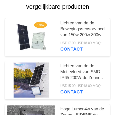
vergelijkbare producten
Lichten van de de
Bewegingssensorvloed
van 150w 200w 300w
SMD de Openlucht
USD17.00-USD18.00 MOQ:1pc
Zonne
CONTACT
Lichten van de de
Motievloed van SMD
IP65 200W de Zonne
Aangedreven
USD15.00-USD18.00 MOQ:5pcs
Openlucht
CONTACT
Hoge Lumen4w van de
Zonne LEIDENE de