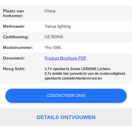
CONTACTEER
ONS
Plaats van
China
herkomst:
Merknaam:
Yahua lighting
VERZOEK
Certificering:
CE ROHS
OM
EEN
Modelnummer:
Yhz-SWL
CITAAT
Document:
Product Brochure PDF
Hoog licht:
,
3.7V openlucht Zonne LEIDENE Lichten
,
3.7v leidde het zonnelicht van de motieveiligheid
SITEMAP
openlucht zonnelichtenleverancier
PRIVACY
CONTACTEER ONS!
POLICY
DETAILS ONTVOUWEN