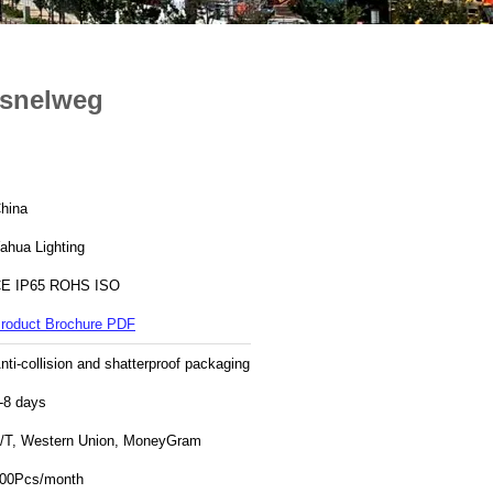
-snelweg
hina
ahua Lighting
E IP65 ROHS ISO
roduct Brochure PDF
nti-collision and shatterproof packaging
-8 days
/T, Western Union, MoneyGram
00Pcs/month