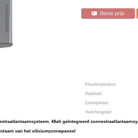
Beste prijs
Kleurtemperatuur:
Materiaal:
Zonnepaneel:
Verlichtingstijd:
estraatlantaarnsysteem
48ah geïntegreerd zonnestraatlantaarns
,
antaarn van het siliciumzonnepaneel