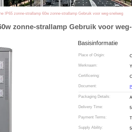
One IP65 zonne-strallamp 60w zonne-strallamp Gebruik voor weg-snelweg
 60w zonne-strallamp Gebruik voor weg
Basisinformatie
Place of Origin:
C
Merknaam:
Y
Certificering:
C
Document:
P
Packaging Details:
A
Delivery Time:
5
Payment Terms:
T
Supply Ability:
5