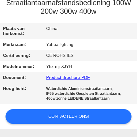
CONTACTEER
Straatlantaarnafstandsbediening 100W
ONS
200w 300w 400w
VERZOEK
Plaats van
China
herkomst:
OM
Merknaam:
Yahua lighting
EEN
Certificering:
CE ROHS IES
CITAAT
Modelnummer:
Yhz-mj-XJYH
Document:
Product Brochure PDF
SITEMAP
Hoog licht:
,
Waterdichte Aluminiumstraatlantaarn
,
IP65 waterdichte Gespleten Straatlantaarn
PRIVACY
400w zonne LEIDENE Straatlantaarn
POLICY
CONTACTEER ONS!