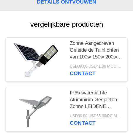
DETAILS ONTVOUWEN
vergelijkbare producten
Zonne Aangedreven
Geleide de Tuinlichten
van 100w 150w 200w
300w IP66
USD39.00-USD41.00 MOQ:1pc
CONTACT
IP65 waterdichte
Aluminium Gespleten
Zonne LEIDENE
Straatlantaarnafstandsbedie
USD36.00-USD58.00/PC MOQ:1pcs
100W 200w 300w 400w
CONTACT