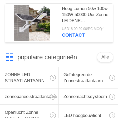
Hoog Lumen 50w 100w
150W 50000 Uur Zonne
LEIDENE
Straatlantaarn
USD18.00-29.00/PC MOQ:10pcs
CONTACT
populaire categorieën
Alle
ZONNE-LED-
Geïntegreerde
STRAATLANTAARN
Zonnestraatlantaarn
zonnepaneelstraatlantaarn
Zonnemachtssysteem
Openlucht Zonne
LED hoogbouwlicht