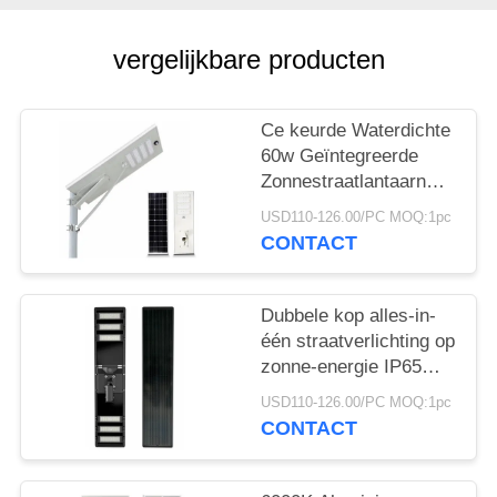
vergelijkbare producten
Ce keurde Waterdichte
60w Geïntegreerde
Zonnestraatlantaarn
goed
USD110-126.00/PC MOQ:1pc
CONTACT
Dubbele kop alles-in-
één straatverlichting op
zonne-energie IP65
170LM/W SMD5050
USD110-126.00/PC MOQ:1pc
CONTACT