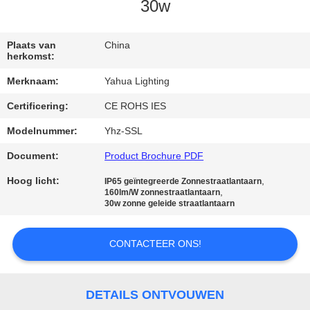
CONTACTEER
30w
ONS
Plaats van
China
herkomst:
VERZOEK
Merknaam:
Yahua Lighting
OM
Certificering:
CE ROHS IES
EEN
Modelnummer:
Yhz-SSL
CITAAT
Document:
Product Brochure PDF
SITEMAP
Hoog licht:
,
IP65 geïntegreerde Zonnestraatlantaarn
,
160lm/W zonnestraatlantaarn
30w zonne geleide straatlantaarn
PRIVACY
POLICY
CONTACTEER ONS!
DETAILS ONTVOUWEN