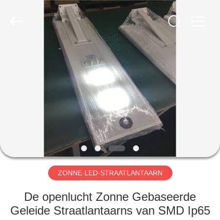
Yahua
Lighting
Electric
Equipment
Co.,
Ltd..
All
Rights
HUIS
Reserved.
PRODUCTEN
ONGEVEER
ONS
FABRIEKSREIS
ZONNE-LED-STRAATLANTAARN
KWALITEITSCONTROLE
De openlucht Zonne Gebaseerde
Geleide Straatlantaarns van SMD Ip65