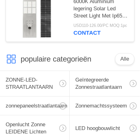
6000K Aluminium
legering Solar Led
Street Light Met Ip65
Waterdichtheid
USD110-126.00/PC MOQ:1pc
CONTACT
populaire categorieën
Alle
ZONNE-LED-
Geïntegreerde
STRAATLANTAARN
Zonnestraatlantaarn
zonnepaneelstraatlantaarn
Zonnemachtssysteem
Openlucht Zonne
LED hoogbouwlicht
LEIDENE Lichten