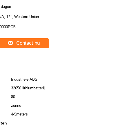
 dagen
/A, T/T, Western Union
0000PCS
Contact nu
Industriële ABS
32650 lithiumbatterij
80
zonne-
4-5meters
hten