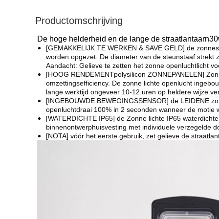
Productomschrijving
De hoge helderheid en de lange de straatlantaarn3
[GEMAKKELIJK TE WERKEN & SAVE GELD] de zonnestraatla
worden opgezet. De diameter van de steunstaaf strekt zi
Aandacht: Gelieve te zetten het zonne openluchtlicht voo
[HOOG RENDEMENTpolysilicon ZONNEPANELEN] Zonne polyc
omzettingsefficiency. De zonne lichte openlucht ingebou
lange werktijd ongeveer 10-12 uren op heldere wijze ve
[INGEBOUWDE BEWEGINGSSENSOR] de LEIDENE zonnegoot
openluchtdraai 100% in 2 seconden wanneer de motie wo
[WATERDICHTE IP65] de Zonne lichte IP65 waterdichte r
binnenontwerphuisvesting met individuele verzegelde d
[NOTA] vóór het eerste gebruik, zet gelieve de straatlan