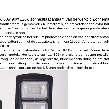
0w 60w 90w 120w zonnestraatlantaarn van de werktijd Zonnema
ntaarn is gemakkelijk te installeren, en het vereist geen extra ha
ch van 1 uit tot 3 duim. En het de kosten van de besparingsinstallatie 
r installatie aan.
rystalline het silicium photovoltaic panelen van het straatlantaarn
wde batterij van het de capaciteitslithium van 15000mAh grote, dat vol
rstrekken.
lichten behandelen a180°angle, 1610sq.ft gebied. Zonne de helde
rdt ontdekt. Het keert terug naar 30%-energie terug - besparingswijz
ang van de vlagpool, de regendichte, bliksembescherming en het stof
ozen voor batterijen, controlemechanisme en buiten verzegelde rubber
taarnschakelaar aan en het 6-8 uren onder direct zonlicht te laden.