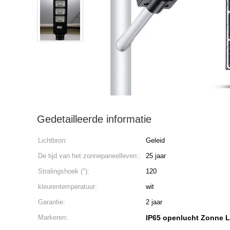
Gedetailleerde informatie
Lichtbron:
Geleid
De tijd van het zonnepaneelleven::
25 jaar
Stralingshoek (°):
120
kleurentemperatuur:
wit
Garantie:
2 jaar
Markeren:
IP65 openlucht Zonne 