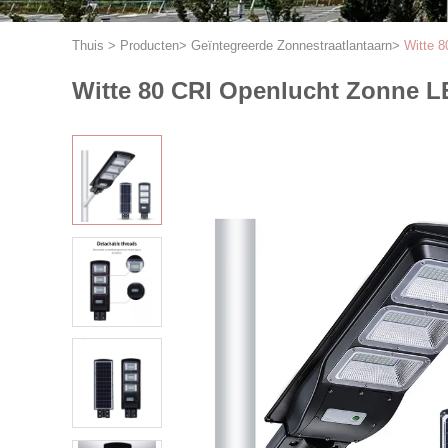
Thuis
>
Producten
>
Geïntegreerde Zonnestraatlantaarn
>
Witte 
Witte 80 CRI Openlucht Zonne 