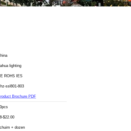
hina
ahua lighting
E ROHS IES
hz-ssl801-803
roduct Brochure PDF
0pcs
8-$22.00
chuim + dozen