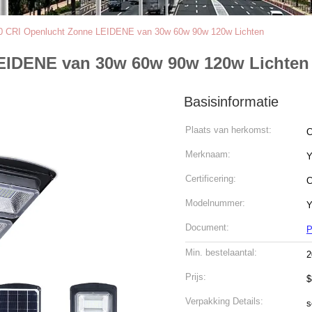
80 CRI Openlucht Zonne LEIDENE van 30w 60w 90w 120w Lichten
LEIDENE van 30w 60w 90w 120w Lichten
Basisinformatie
Plaats van herkomst:
C
Merknaam:
Y
Certificering:
C
Modelnummer:
Y
Document:
P
Min. bestelaantal:
2
Prijs:
$
Verpakking Details:
s