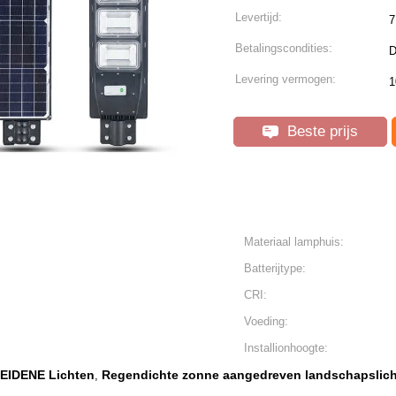
Levertijd:
7
Betalingscondities:
D
Levering vermogen:
1
Beste prijs
Materiaal lamphuis:
Batterijtype:
CRI:
Voeding:
Installionhoogte:
LEIDENE Lichten
Regendichte zonne aangedreven landschapslic
,