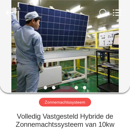
Yahua
Lighting
Electric
Equipment
Co.,
Ltd..
All
Rights
HUIS
Reserved.
PRODUCTEN
ONGEVEER
ONS
FABRIEKSREIS
Zonnemachtssysteem
KWALITEITSCONTROLE
Volledig Vastgesteld Hybride de
Zonnemachtssysteem van 10kw