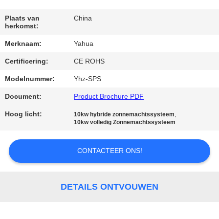
CONTACTEER
ONS
Plaats van
China
herkomst:
Merknaam:
Yahua
VERZOEK
Certificering:
CE ROHS
OM
EEN
Modelnummer:
Yhz-SPS
CITAAT
Document:
Product Brochure PDF
Hoog licht:
,
10kw hybride zonnemachtssysteem
10kw volledig Zonnemachtssysteem
SITEMAP
CONTACTEER ONS!
PRIVACY
POLICY
DETAILS ONTVOUWEN