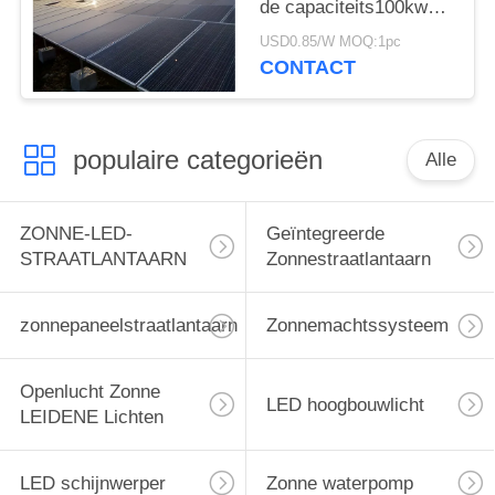
de capaciteits100kw
Zonnemacht
USD0.85/W MOQ:1pc
CONTACT
populaire categorieën
Alle
ZONNE-LED-
Geïntegreerde
STRAATLANTAARN
Zonnestraatlantaarn
zonnepaneelstraatlantaarn
Zonnemachtssysteem
Openlucht Zonne
LED hoogbouwlicht
LEIDENE Lichten
LED schijnwerper
Zonne waterpomp