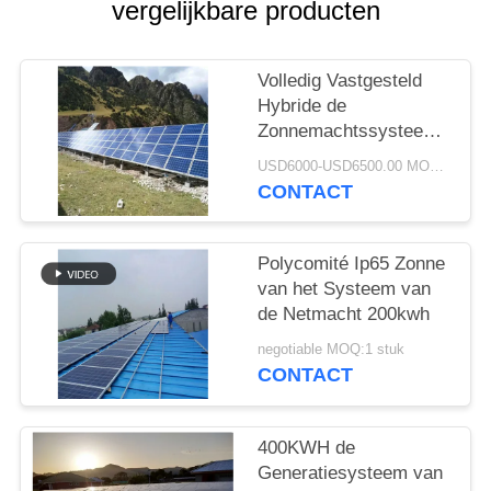
vergelijkbare producten
Volledig Vastgesteld
Hybride de
Zonnemachtssysteem
van 10kw
USD6000-USD6500.00 MOQ:1pc
CONTACT
Polycomité Ip65 Zonne
van het Systeem van
de Netmacht 200kwh
negotiable MOQ:1 stuk
CONTACT
400KWH de
Generatiesysteem van